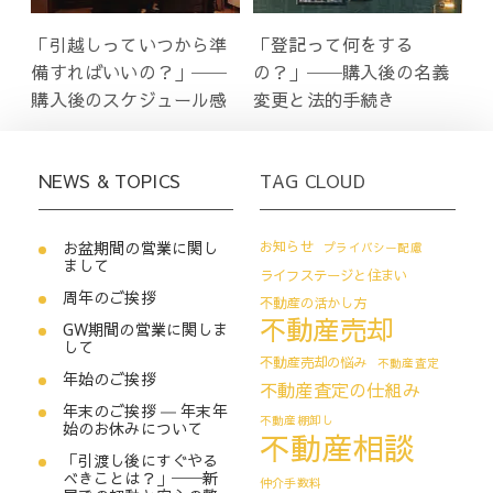
「引越しっていつから準
「登記って何をする
備すればいいの？」──
の？」──購入後の名義
購入後のスケジュール感
変更と法的手続き
NEWS & TOPICS
TAG CLOUD
お盆期間の営業に関し
お知らせ
プライバシー配慮
まして
ライフステージと住まい
周年のご挨拶
不動産の活かし方
不動産売却
GW期間の営業に関しま
して
不動産売却の悩み
不動産査定
年始のご挨拶
不動産査定の仕組み
年末のご挨拶 ― 年末年
不動産棚卸し
始のお休みについて
不動産相談
「引渡し後にすぐやる
べきことは？」──新
仲介手数料