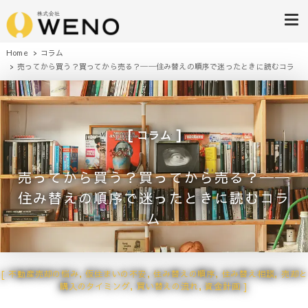
株式会社WENO
Home
コラム
売ってから買う？買ってから売る？──住み替えの順序で迷ったときに読むコラ
ム
コラム
売ってから買う？買ってから売る？──
住み替えの順序で迷ったときに読むコラ
ム
不動産売却の悩み
,
仮住まいの不安
,
住み替えの順序
,
住み替え相談
,
売却と
購入のタイミング
,
買い替えの流れ
,
資金計画