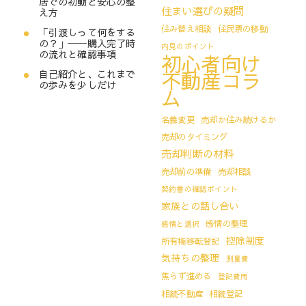
居での初動と安心の整
住まい選びの疑問
え方
住み替え相談
住民票の移動
「引渡しって何をする
の？」──購入完了時
内見のポイント
の流れと確認事項
初心者向け
不動産コラ
自己紹介と、これまで
の歩みを少しだけ
ム
名義変更
売却か住み続けるか
売却のタイミング
売却判断の材料
売却前の準備
売却相談
契約書の確認ポイント
家族との話し合い
感情の整理
感情と選択
控除制度
所有権移転登記
気持ちの整理
測量費
焦らず進める
登記費用
相続不動産
相続登記