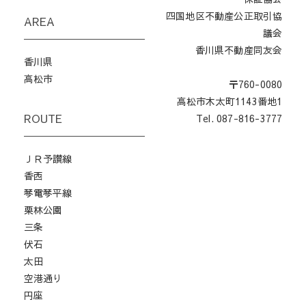
四国地区不動産公正取引協
AREA
議会
香川県不動産同友会
香川県
高松市
〒760-0080
高松市木太町1143番地1
ROUTE
Tel. 087-816-3777
ＪＲ予讃線
香西
琴電琴平線
栗林公園
三条
伏石
太田
空港通り
円座