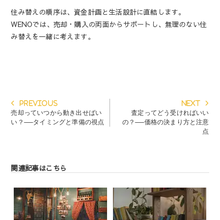
住み替えの順序は、資金計画と生活設計に直結します。
WENOでは、売却・購入の両面からサポートし、無理のない住
み替えを一緒に考えます。
投
Previous
Next
Previous
Next
稿
post:
post:
売却っていつから動き出せばい
査定ってどう受ければいい
ナ
い？──タイミングと準備の視点
の？──価格の決まり方と注意
ビ
点
ゲ
ー
シ
ョ
関連記事はこちら
ン