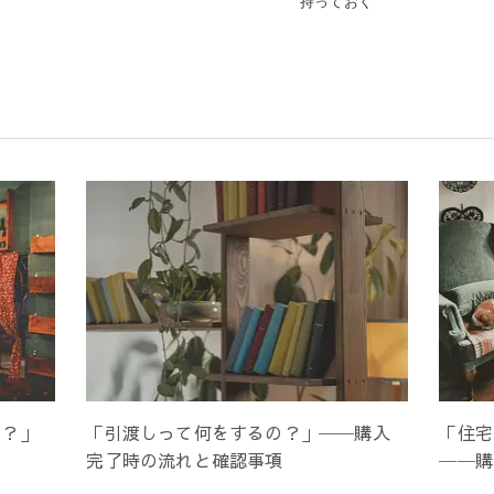
持っておく
は？」
「引渡しって何をするの？」──購入
「住宅
方
完了時の流れと確認事項
──購