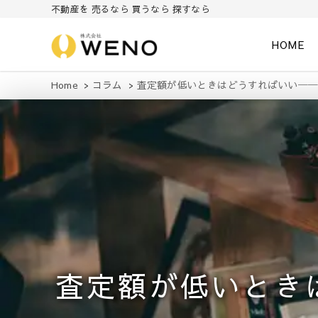
不動産を 売るなら 買うなら 探すなら
HOME
株式会社WENO
Home
コラム
査定額が低いときはどうすればいい─
査定額が低いとき