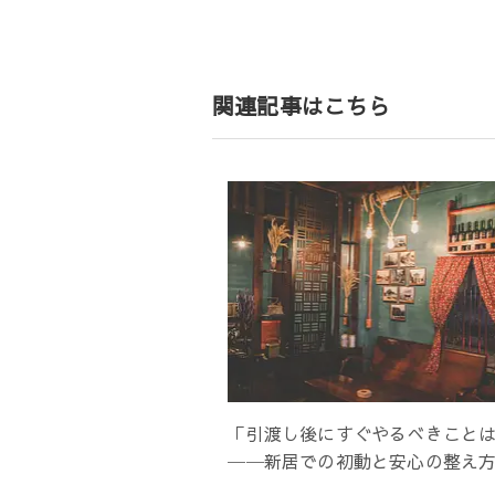
ナ
ビ
ゲ
ー
関連記事はこちら
シ
ョ
ン
「引渡し後にすぐやるべきこと
──新居での初動と安心の整え