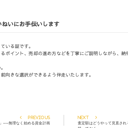
いねいにお手伝いします
っている証です。
きるポイント、売却の進め方などを丁寧にご説明しながら、納
い。
、前向きな選択ができるよう伴走いたします。
Previous
Next
Previous
Next
post:
post:
」──無理なく始める資金計画
査定額はどうやって見直され