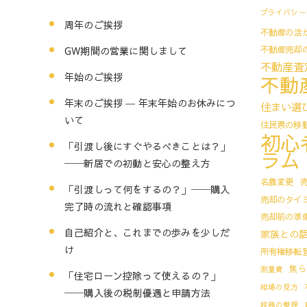
プライバシー
周年のご挨拶
不動産の活
不動産売却
GW期間の営業に関しまして
不動産査
年始のご挨拶
不動
年末のご挨拶 ― 年末年始のお休みにつ
住まい選
いて
住民票の移
初心
「引渡し後にすぐやるべきことは？」
ラム
──新居での初動と安心の整え方
名義変更
「引渡しって何をするの？」──購入
売却のタイ
完了時の流れと確認事項
売却前の準
自己紹介と、これまでの歩みを少しだ
家族との
け
所有権移転
焦ら
測量費
「住宅ローン控除って使えるの？」
相場の見方
──購入後の税制優遇と申請方法
税務の整理