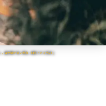
し
,
査定額が低い理由
,
納得できる売却