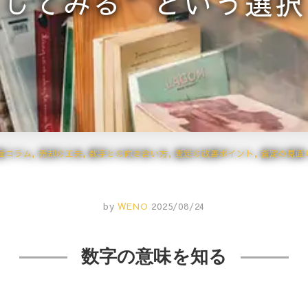
してみる”という選択
産コラム
,
売却の工夫
,
数字との向き合い方
,
査定の改善ポイント
,
査定の見直
by
WENO
2025/08/24
数字の意味を知る