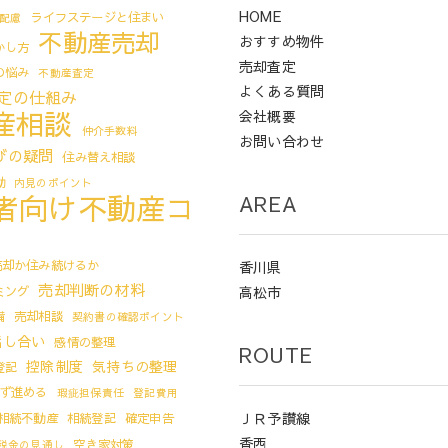
HOME
ライフステージと住まい
配慮
不動産売却
おすすめ物件
かし方
売却査定
の悩み
不動産査定
よくある質問
定の仕組み
産相談
会社概要
仲介手数料
お問い合わせ
びの疑問
住み替え相談
動
内見のポイント
者向け不動産コ
AREA
売却か住み続けるか
香川県
売却判断の材料
ミング
高松市
備
売却相談
契約書の確認ポイント
話し合い
感情の整理
ROUTE
控除制度
気持ちの整理
登記
ず進める
瑕疵担保責任
登記費用
ＪＲ予讃線
相続不動産
相続登記
確定申告
香西
空き家対策
税金の見通し