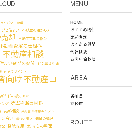
LOUD
MENU
HOME
プライバシー配慮
おすすめ物件
ージと住まい
不動産の活かし方
産売却
売却査定
不動産売却の悩み
よくある質問
不動産査定の仕組み
不動産相談
会社概要
お問い合わせ
住まい選びの疑問
住み替え相談
動
内見のポイント
者向け不動産コ
AREA
売却か住み続けるか
香川県
売却判断の材料
高松市
ミング
備
売却相談
契約書の確認ポイント
話し合い
感情の整理
感情と選択
ROUTE
控除制度
気持ちの整理
登記