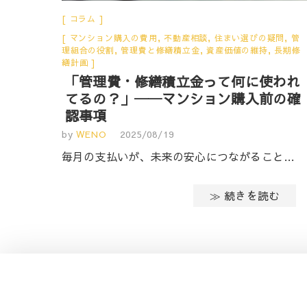
コラム
マンション購入の費用
,
不動産相談
,
住まい選びの疑問
,
管
理組合の役割
,
管理費と修繕積立金
,
資産価値の維持
,
長期修
繕計画
「管理費・修繕積立金って何に使われ
てるの？」──マンション購入前の確
認事項
by
WENO
2025/08/19
毎月の支払いが、未来の安心につながること…
≫ 続きを読む