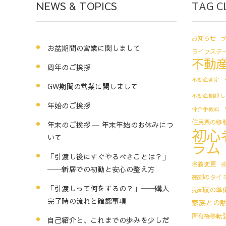
NEWS & TOPICS
TAG C
お知らせ
お盆期間の営業に関しまして
ライフステ
不動
周年のご挨拶
不動産査定
GW期間の営業に関しまして
不動産棚卸し
年始のご挨拶
仲介手数料
住民票の移
年末のご挨拶 ― 年末年始のお休みにつ
初心
いて
ラム
「引渡し後にすぐやるべきことは？」
名義変更
──新居での初動と安心の整え方
売却のタイ
「引渡しって何をするの？」──購入
売却前の準
完了時の流れと確認事項
家族との
所有権移転
自己紹介と、これまでの歩みを少しだ