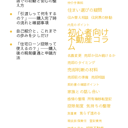
居での初動と安心の整
仲介手数料
え方
住まい選びの疑問
「引渡しって何をする
住み替え相談
住民票の移動
の？」──購入完了時
の流れと確認事項
内見のポイント
初心者向け
自己紹介と、これまで
の歩みを少しだけ
不動産コラ
ム
「住宅ローン控除って
使えるの？」──購入
後の税制優遇と申請方
名義変更
売却か住み続けるか
法
売却のタイミング
売却判断の材料
売却前の準備
売却相談
契約書の確認ポイント
家族との話し合い
感情の整理
所有権移転登記
控除制度
気持ちの整理
焦らず進める
測量費
瑕疵担保責任
登記費用
相続不動産