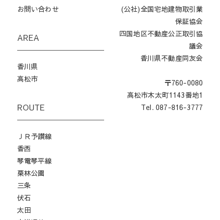
お問い合わせ
(公社)全国宅地建物取引業
保証協会
四国地区不動産公正取引協
AREA
議会
香川県不動産同友会
香川県
高松市
〒760-0080
高松市木太町1143番地1
ROUTE
Tel. 087-816-3777
ＪＲ予讃線
香西
琴電琴平線
栗林公園
三条
伏石
太田