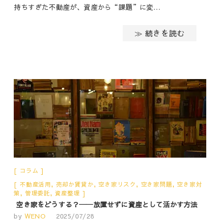
持ちすぎた不動産が、資産から“課題”に変…
≫ 続きを読む
コラム
不動産活用
,
売却か賃貸か
,
空き家リスク
,
空き家問題
,
空き家対
策
,
管理委託
,
資産整理
空き家をどうする？──放置せずに資産として活かす方法
by
WENO
2025/07/28