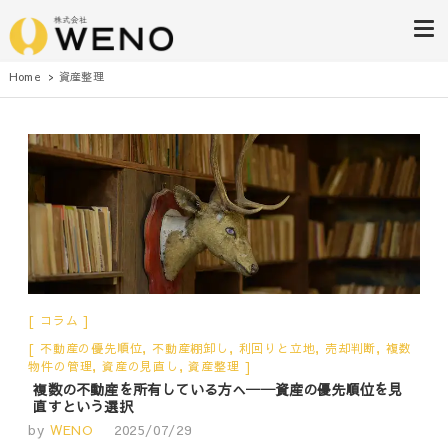
株式会社WENO
Home
資産整理
コラム
不動産の優先順位
,
不動産棚卸し
,
利回りと立地
,
売却判断
,
複数
物件の管理
,
資産の見直し
,
資産整理
複数の不動産を所有している方へ──資産の優先順位を見
直すという選択
by
WENO
2025/07/29