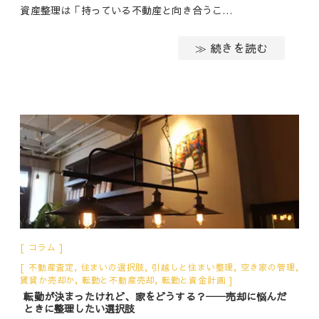
資産整理は「持っている不動産と向き合うこ…
≫ 続きを読む
コラム
不動産査定
,
住まいの選択肢
,
引越しと住まい整理
,
空き家の管理
,
賃貸か売却か
,
転勤と不動産売却
,
転勤と資金計画
転勤が決まったけれど、家をどうする？──売却に悩んだ
ときに整理したい選択肢