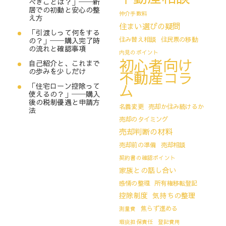
べきことは？」──新
居での初動と安心の整
仲介手数料
え方
住まい選びの疑問
「引渡しって何をする
住み替え相談
住民票の移動
の？」──購入完了時
の流れと確認事項
内見のポイント
初心者向け
自己紹介と、これまで
の歩みを少しだけ
不動産コラ
ム
「住宅ローン控除って
使えるの？」──購入
後の税制優遇と申請方
名義変更
売却か住み続けるか
法
売却のタイミング
売却判断の材料
売却前の準備
売却相談
契約書の確認ポイント
家族との話し合い
感情の整理
所有権移転登記
控除制度
気持ちの整理
焦らず進める
測量費
瑕疵担保責任
登記費用