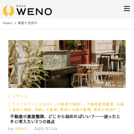
株式会社WENO
Home
賃貸か売却か
コラム
ライフステージと住まい
,
不動産の棚卸し
,
不動産資産整理
,
名義
と登記の確認
,
相続と不動産
,
税務と法務の整理
,
賃貸か売却か
不動産の資産整理、どこから始めればいい？──迷ったと
きに考えたい3つの視点
by
WENO
2025/07/24