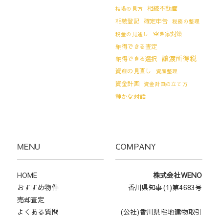
相続不動産
相場の見方
相続登記
確定申告
税務の整理
空き家対策
税金の見通し
納得できる査定
譲渡所得税
納得できる選択
資産の見直し
資産整理
資金計画
資金計画の立て方
静かな対話
MENU
COMPANY
HOME
株式会社WENO
おすすめ物件
香川県知事(1)第4683号
売却査定
よくある質問
(公社)香川県宅地建物取引