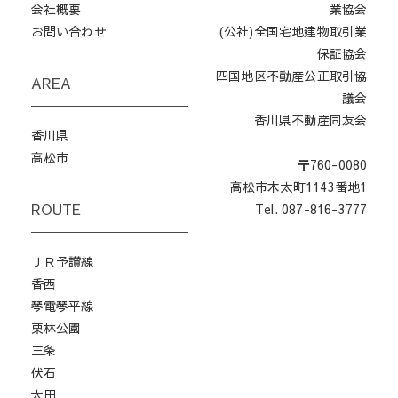
会社概要
業協会
お問い合わせ
(公社)全国宅地建物取引業
保証協会
四国地区不動産公正取引協
AREA
議会
香川県不動産同友会
香川県
高松市
〒760-0080
高松市木太町1143番地1
ROUTE
Tel. 087-816-3777
ＪＲ予讃線
香西
琴電琴平線
栗林公園
三条
伏石
太田