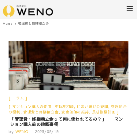
株式会社WENO
Home
管理費と修繕積立金
コラム
マンション購入の費用
,
不動産相談
,
住まい選びの疑問
,
管理組合
の役割
,
管理費と修繕積立金
,
資産価値の維持
,
長期修繕計画
「管理費・修繕積立金って何に使われてるの？」──マン
ション購入前の確認事項
by
WENO
2025/08/19