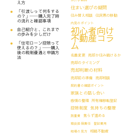
え方
住まい選びの疑問
「引渡しって何をする
住み替え相談
住民票の移動
の？」──購入完了時
の流れと確認事項
内見のポイント
初心者向け
自己紹介と、これまで
の歩みを少しだけ
不動産コラ
ム
「住宅ローン控除って
使えるの？」──購入
後の税制優遇と申請方
名義変更
売却か住み続けるか
法
売却のタイミング
売却判断の材料
売却前の準備
売却相談
契約書の確認ポイント
家族との話し合い
感情の整理
所有権移転登記
控除制度
気持ちの整理
焦らず進める
測量費
瑕疵担保責任
登記費用
相続不動産
相場の見方