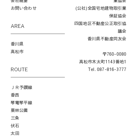
会社概要
業協会
お問い合わせ
(公社)全国宅地建物取引業
保証協会
四国地区不動産公正取引協
AREA
議会
香川県不動産同友会
香川県
高松市
〒760-0080
高松市木太町1143番地1
ROUTE
Tel. 087-816-3777
ＪＲ予讃線
香西
琴電琴平線
栗林公園
三条
伏石
太田