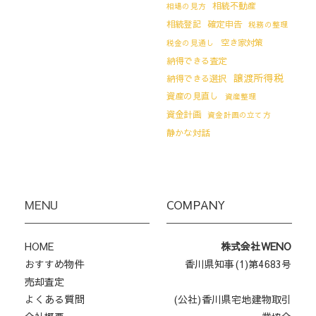
相続不動産
相場の見方
相続登記
確定申告
税務の整理
空き家対策
税金の見通し
納得できる査定
譲渡所得税
納得できる選択
資産の見直し
資産整理
資金計画
資金計画の立て方
静かな対話
MENU
COMPANY
HOME
株式会社WENO
おすすめ物件
香川県知事(1)第4683号
売却査定
よくある質問
(公社)香川県宅地建物取引