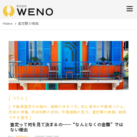
株式会社WENO
Home
査定額の根拠
コラム
不動産査定の仕組み
,
価格の決まり方
,
初心者向け不動産コラム
,
売却の準備
,
売却判断の材料
,
市場価格の見方
,
査定額の根拠
,
納得
できる査定
査定って何を見て決まるの──“なんとなくの金額”では
ない理由
by
WENO
2025/08/18