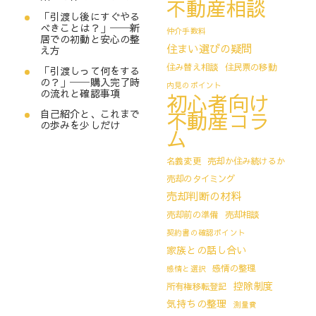
不動産相談
「引渡し後にすぐやる
べきことは？」──新
仲介手数料
居での初動と安心の整
住まい選びの疑問
え方
住み替え相談
住民票の移動
「引渡しって何をする
の？」──購入完了時
内見のポイント
の流れと確認事項
初心者向け
不動産コラ
自己紹介と、これまで
の歩みを少しだけ
ム
名義変更
売却か住み続けるか
売却のタイミング
売却判断の材料
売却前の準備
売却相談
契約書の確認ポイント
家族との話し合い
感情の整理
感情と選択
控除制度
所有権移転登記
気持ちの整理
測量費