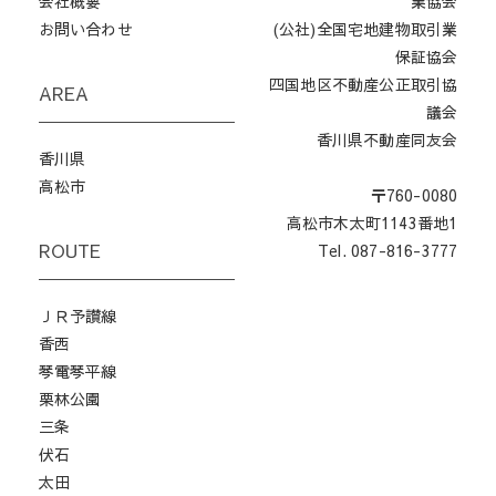
会社概要
業協会
お問い合わせ
(公社)全国宅地建物取引業
保証協会
四国地区不動産公正取引協
AREA
議会
香川県不動産同友会
香川県
高松市
〒760-0080
高松市木太町1143番地1
ROUTE
Tel. 087-816-3777
ＪＲ予讃線
香西
琴電琴平線
栗林公園
三条
伏石
太田