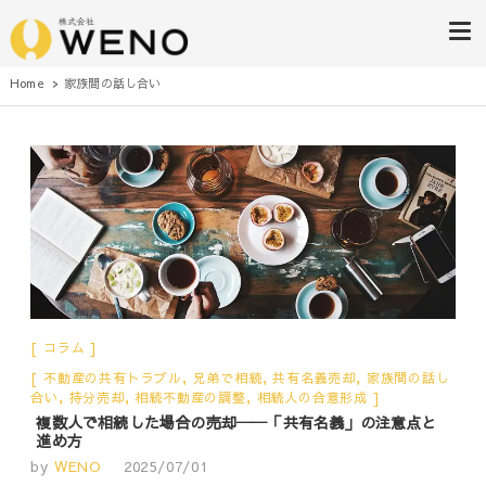
株式会社WENO
Home
家族間の話し合い
コラム
不動産の共有トラブル
,
兄弟で相続
,
共有名義売却
,
家族間の話し
合い
,
持分売却
,
相続不動産の調整
,
相続人の合意形成
複数人で相続した場合の売却──「共有名義」の注意点と
進め方
by
WENO
2025/07/01