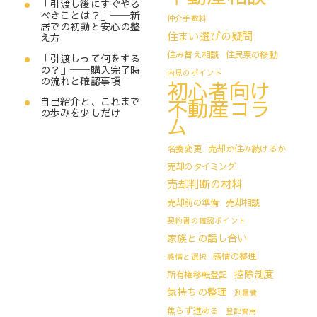
「引渡し後にすぐやる
べきことは？」──新
仲介手数料
居での初動と安心の整
住まい選びの疑問
え方
住み替え相談
住民票の移動
「引渡しって何をする
の？」──購入完了時
内見のポイント
の流れと確認事項
初心者向け
不動産コラ
自己紹介と、これまで
の歩みを少しだけ
ム
名義変更
売却か住み続けるか
売却のタイミング
売却判断の材料
売却前の準備
売却相談
契約書の確認ポイント
家族との話し合い
感情の整理
感情と選択
控除制度
所有権移転登記
気持ちの整理
測量費
焦らず進める
登記費用