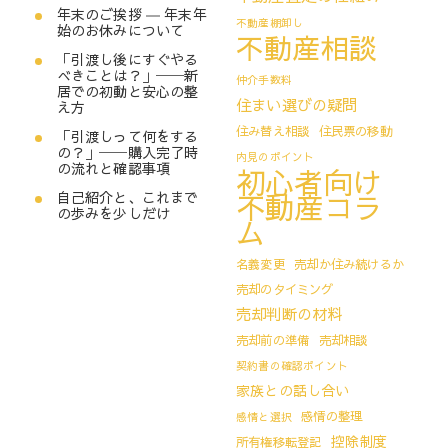
年末のご挨拶 ― 年末年
不動産棚卸し
始のお休みについて
不動産相談
「引渡し後にすぐやる
べきことは？」──新
仲介手数料
居での初動と安心の整
住まい選びの疑問
え方
住み替え相談
住民票の移動
「引渡しって何をする
の？」──購入完了時
内見のポイント
の流れと確認事項
初心者向け
不動産コラ
自己紹介と、これまで
の歩みを少しだけ
ム
名義変更
売却か住み続けるか
売却のタイミング
売却判断の材料
売却前の準備
売却相談
契約書の確認ポイント
家族との話し合い
感情の整理
感情と選択
控除制度
所有権移転登記