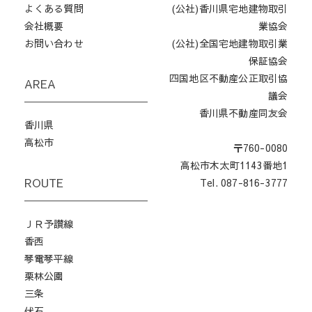
よくある質問
(公社)香川県宅地建物取引
会社概要
業協会
お問い合わせ
(公社)全国宅地建物取引業
保証協会
四国地区不動産公正取引協
AREA
議会
香川県不動産同友会
香川県
高松市
〒760-0080
高松市木太町1143番地1
ROUTE
Tel. 087-816-3777
ＪＲ予讃線
香西
琴電琴平線
栗林公園
三条
伏石