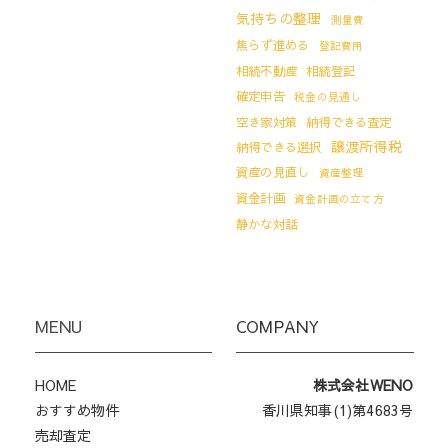
気持ちの整理
測量費
焦らず進める
登記費用
相続不動産
相続登記
確定申告
税金の見通し
空き家対策
納得できる査定
譲渡所得税
納得できる選択
資産の見直し
資産整理
資金計画
資金計画の立て方
静かな対話
MENU
COMPANY
HOME
株式会社WENO
おすすめ物件
香川県知事(1)第4683号
売却査定