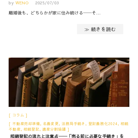
by
WENO
2025/07/03
離婚後も、どちらかが家に住み続ける──そ…
≫ 続きを読む
コラム
不動産売却準備
,
名義変更
,
法務局手続き
,
登記義務化2024
,
相続
不動産
,
相続登記
,
遺産分割協議
相続登記の流れと注意点──「売る前に必要な手続き」を