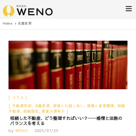
株式会社WENO
Home
名義変更
コラム
不動産売却
,
名義変更
,
家族との話し合い
,
感情と資産整理
,
相続
不動産
,
相続登記
,
賃貸か保有か
相続した不動産、どう整理すればいい？──感情と法務の
バランスを考える
by
WENO
2025/07/25