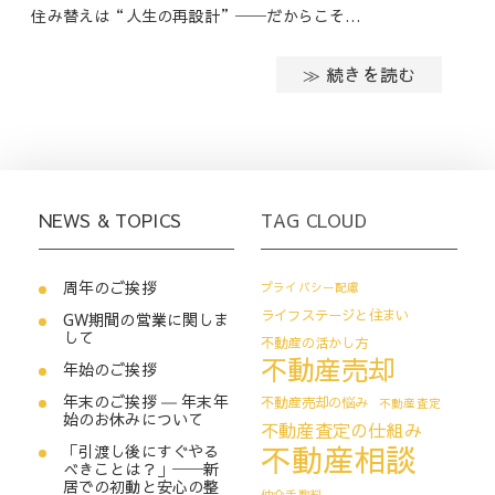
住み替えは“人生の再設計”──だからこそ…
≫ 続きを読む
NEWS & TOPICS
TAG CLOUD
周年のご挨拶
プライバシー配慮
ライフステージと住まい
GW期間の営業に関しま
して
不動産の活かし方
不動産売却
年始のご挨拶
年末のご挨拶 ― 年末年
不動産売却の悩み
不動産査定
始のお休みについて
不動産査定の仕組み
不動産相談
「引渡し後にすぐやる
べきことは？」──新
居での初動と安心の整
仲介手数料