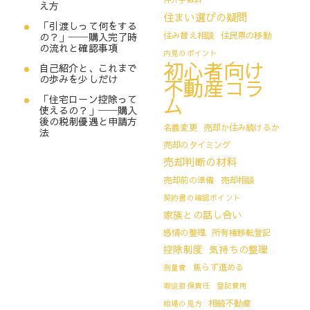
え方
住まい選びの疑問
「引渡しって何をする
住み替え相談
住民票の移動
の？」──購入完了時
の流れと確認事項
内見のポイント
初心者向け
自己紹介と、これまで
の歩みを少しだけ
不動産コラ
ム
「住宅ローン控除って
使えるの？」──購入
後の税制優遇と申請方
名義変更
売却か住み続けるか
法
売却のタイミング
売却判断の材料
売却前の準備
売却相談
契約書の確認ポイント
家族との話し合い
感情の整理
所有権移転登記
控除制度
気持ちの整理
焦らず進める
測量費
瑕疵担保責任
登記費用
相続不動産
相場の見方