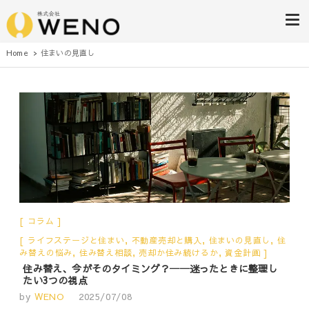
株式会社WENO
Home
住まいの見直し
コラム
ライフステージと住まい
,
不動産売却と購入
,
住まいの見直し
,
住
み替えの悩み
,
住み替え相談
,
売却か住み続けるか
,
資金計画
住み替え、今がそのタイミング？──迷ったときに整理し
たい3つの視点
by
WENO
2025/07/08