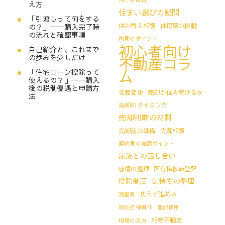
え方
住まい選びの疑問
「引渡しって何をする
住み替え相談
住民票の移動
の？」──購入完了時
の流れと確認事項
内見のポイント
初心者向け
自己紹介と、これまで
の歩みを少しだけ
不動産コラ
ム
「住宅ローン控除って
使えるの？」──購入
後の税制優遇と申請方
名義変更
売却か住み続けるか
法
売却のタイミング
売却判断の材料
売却前の準備
売却相談
契約書の確認ポイント
家族との話し合い
感情の整理
所有権移転登記
控除制度
気持ちの整理
焦らず進める
測量費
瑕疵担保責任
登記費用
相続不動産
相場の見方