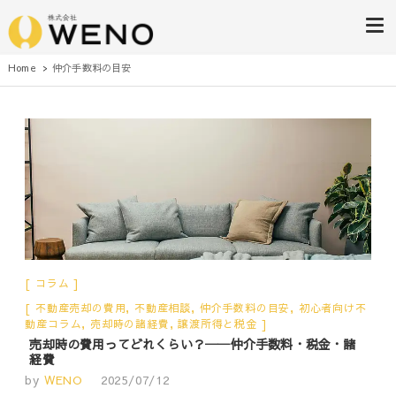
株式会社WENO
Home
仲介手数料の目安
コラム
不動産売却の費用
,
不動産相談
,
仲介手数料の目安
,
初心者向け不
動産コラム
,
売却時の諸経費
,
譲渡所得と税金
売却時の費用ってどれくらい？──仲介手数料・税金・諸
経費
by
WENO
2025/07/12