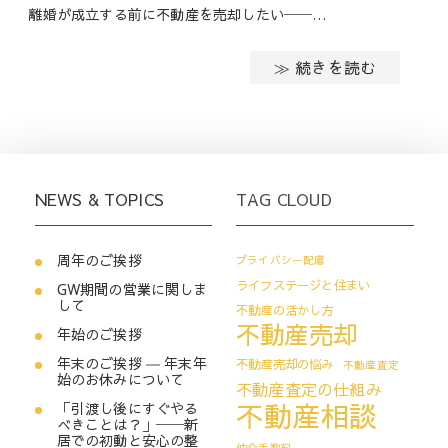
離婚が成立する前に不動産を売却したい──…
≫ 続きを読む
NEWS & TOPICS
TAG CLOUD
周年のご挨拶
プライバシー配慮
ライフステージと住まい
GW期間の営業に関しま
して
不動産の活かし方
不動産売却
年始のご挨拶
年末のご挨拶 ― 年末年
不動産売却の悩み
不動産査定
始のお休みについて
不動産査定の仕組み
不動産相談
「引渡し後にすぐやる
べきことは？」──新
居での初動と安心の整
仲介手数料