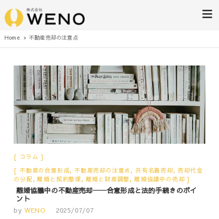
株式会社WENO
Home
不動産売却の注意点
コラム
不動産の合意形成
,
不動産売却の注意点
,
共有名義売却
,
売却代金
の分配
,
離婚と契約整理
,
離婚と財産調整
,
離婚協議中の売却
離婚協議中の不動産売却──合意形成と法的手続きのポイ
ント
by
WENO
2025/07/07