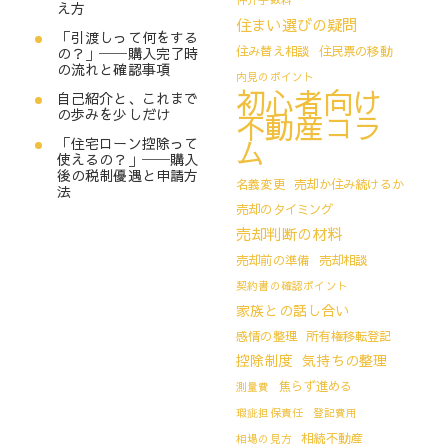
え方
住まい選びの疑問
「引渡しって何をする
住み替え相談
住民票の移動
の？」──購入完了時
の流れと確認事項
内見のポイント
初心者向け
自己紹介と、これまで
の歩みを少しだけ
不動産コラ
ム
「住宅ローン控除って
使えるの？」──購入
後の税制優遇と申請方
名義変更
売却か住み続けるか
法
売却のタイミング
売却判断の材料
売却前の準備
売却相談
契約書の確認ポイント
家族との話し合い
感情の整理
所有権移転登記
控除制度
気持ちの整理
焦らず進める
測量費
瑕疵担保責任
登記費用
相続不動産
相場の見方