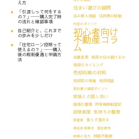
え方
住まい選びの疑問
「引渡しって何をする
住み替え相談
住民票の移動
の？」──購入完了時
の流れと確認事項
内見のポイント
初心者向け
自己紹介と、これまで
の歩みを少しだけ
不動産コラ
ム
「住宅ローン控除って
使えるの？」──購入
後の税制優遇と申請方
名義変更
売却か住み続けるか
法
売却のタイミング
売却判断の材料
売却前の準備
売却相談
契約書の確認ポイント
家族との話し合い
感情の整理
所有権移転登記
控除制度
気持ちの整理
焦らず進める
測量費
瑕疵担保責任
登記費用
相続不動産
相場の見方