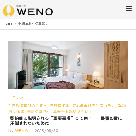
株式会社WENO
Home
不動産取引の注意点
コラム
不動産取引の注意点
,
不動産相談
,
初心者向け不動産コラム
,
契約
前の確認
,
書類の読み方
,
重要事項説明の内容
契約前に説明される“重要事項”って何？──書類の量に
圧倒されないために
by
WENO
2025/06/30