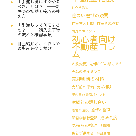
「引渡し後にすぐやる
べきことは？」──新
仲介手数料
居での初動と安心の整
住まい選びの疑問
え方
住み替え相談
住民票の移動
「引渡しって何をする
の？」──購入完了時
内見のポイント
の流れと確認事項
初心者向け
不動産コラ
自己紹介と、これまで
の歩みを少しだけ
ム
名義変更
売却か住み続けるか
売却のタイミング
売却判断の材料
売却前の準備
売却相談
契約書の確認ポイント
家族との話し合い
感情の整理
感情と選択
控除制度
所有権移転登記
気持ちの整理
測量費
焦らず進める
登記費用