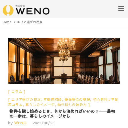
株式会社WENO
Home
エリア選びの視点
コラム
エリア選びの視点
,
不動産相談
,
優先順位の整理
,
初心者向け不動
産コラム
,
暮らしのイメージ
,
物件探しの始め方
物件を探し始めるとき、何から決めればいいの？──最初
の一歩は、暮らしのイメージから
by
WENO
2025/06/23